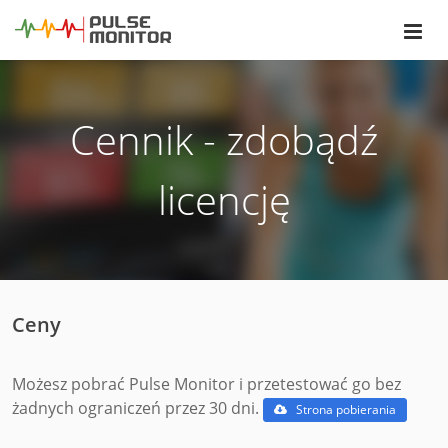
Cennik - zdobądź
licencję
Ceny
Możesz pobrać Pulse Monitor i przetestować go bez
żadnych ograniczeń przez 30 dni.
Strona pobierania