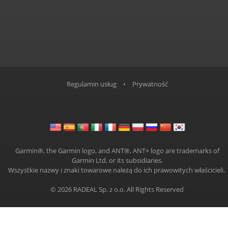
Regulamin usług
•
Prywatność
Garmin®, the Garmin logo, and ANT®, ANT+ logo are trademarks of
Garmin Ltd. or its subsidiaries.
Wszystkie nazwy i znaki towarowe należą do ich prawowitych właścicieli.
© 2026
RADEAL
Sp. z o.o. All Rights Reserved