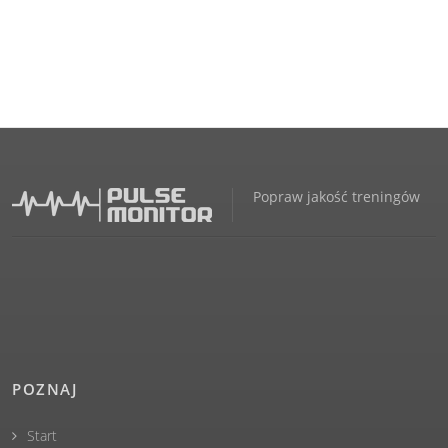
Popraw jakość treningów
POZNAJ
Start